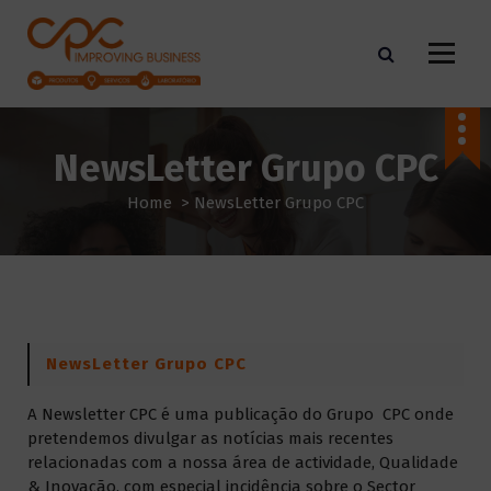
S
k
i
p
t
o
c
NewsLetter Grupo CPC
o
Home
>
NewsLetter Grupo CPC
n
t
e
n
t
NewsLetter Grupo CPC
A Newsletter CPC é uma publicação do Grupo CPC onde
pretendemos divulgar as notícias mais recentes
relacionadas com a nossa área de actividade, Qualidade
& Inovação, com especial incidência sobre o Sector