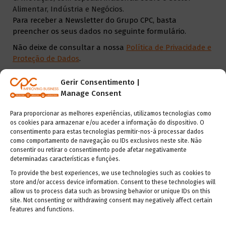
Alimentar, Indústria e Negócios.
Para receber a Newsletter do Grupo CPC, basta
preencher os seus dados no seguinte formulário.
Não deixe de consultar a nossa
Política de Privacidade e
Proteção de Dados
.
Gerir Consentimento |
Manage Consent
Os dados recolhidos não serão utilizados para nenhuma
outra finalidade, sendo conservados durante os
Para proporcionar as melhores experiências, utilizamos tecnologias como
os cookies para armazenar e/ou aceder a informação do dispositivo. O
períodos definidos na nossa Política de Privacidade e
consentimento para estas tecnologias permitir-nos-á processar dados
Proteção de Dados. A Castro, Pinto & Costa, Lda. apenas
como comportamento de navegação ou IDs exclusivos neste site. Não
comunicará os dados identificados aos seus prestadores
consentir ou retirar o consentimento pode afetar negativamente
de serviços para a finalidade descrita.
determinadas características e funções.
Poderá retirar o presente consentimento a qualquer
To provide the best experiences, we use technologies such as cookies to
momento. Saiba mais sobre a forma como os seus dados
store and/or access device information. Consent to these technologies will
serão tratados consultando a nossa
Política de
allow us to process data such as browsing behavior or unique IDs on this
site. Not consenting or withdrawing consent may negatively affect certain
Privacidade e Proteção de Dados
.
features and functions.